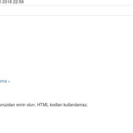
l 2018 22:58
lama »
uğunuzdan emin olun. HTML kodları kullanılamaz.