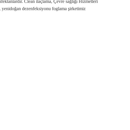
nfektanlardır. Clean ilaçlama, Çevre sağlığı Hizmetleri
, yenidoğan dezenfeksiyonu foglama şirketimiz