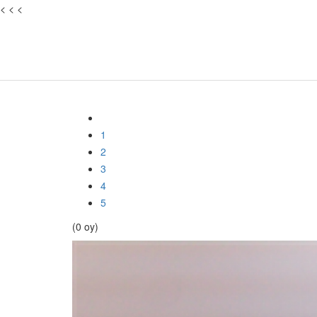
<
<
<
1
2
3
4
5
(0 oy)