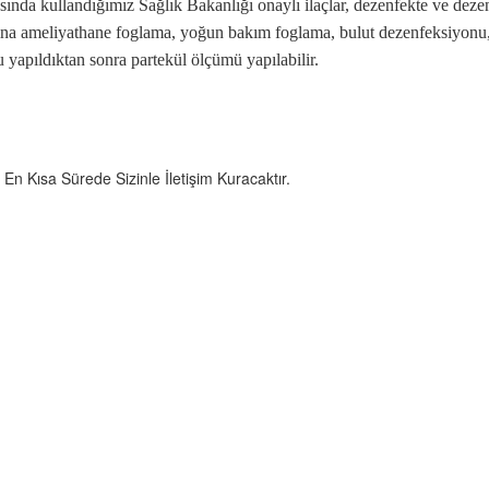
asında kullandığımız Sağlık Bakanlığı onaylı ilaçlar, dezenfekte ve deze
adina ameliyathane foglama, yoğun bakım foglama, bulut dezenfeksiyonu
yapıldıktan sonra partekül ölçümü yapılabilir.
n Kısa Sürede Sizinle İletişim Kuracaktır.