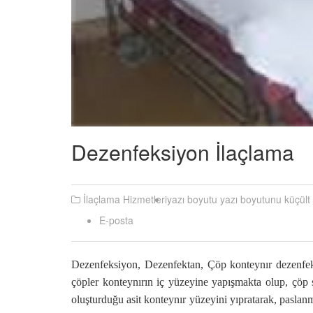
Dezenfeksiyon İlaçlama
İlaçlama Hizmetleri
yazı boyutu
yazı boyutunu küçült
E-posta
Dezenfeksiyon, Dezenfektan, Çöp konteynır dezenfekte
çöpler konteynırın iç yüzeyine yapışmakta olup, çöp s
oluşturduğu asit konteynır yüzeyini yıpratarak, paslan