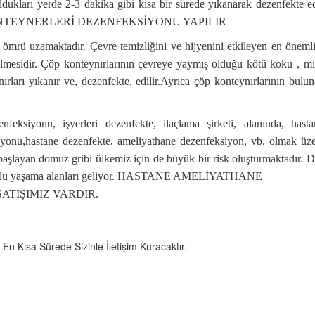
oldukları yerde 2-3 dakika gibi kısa bir sürede yıkanarak dezenfekte ed
 KONTEYNERLERİ DEZENFEKSİYONU YAPILIR
 ömrü uzamaktadır. Çevre temizliğini ve hijyenini etkileyen en önemli
 gelmesidir. Çöp konteynırlarının çevreye yaymış olduğu kötü koku , 
ırları yıkanır ve, dezenfekte, edilir.Ayrıca çöp konteynırlarının bul
u, işyerleri dezenfekte, ilaçlama şirketi, alanında, hastanel
siyonu,hastane dezenfekte, ameliyathane dezenfeksiyon, vb. olmak ü
aşlayan domuz gribi ülkemiz için de büyük bir risk oluşturmaktadır. Do
cası toplu yaşama alanları geliyor. HASTANE AMELİYATHANE
TIŞIMIZ VARDIR.
n Kısa Sürede Sizinle İletişim Kuracaktır.