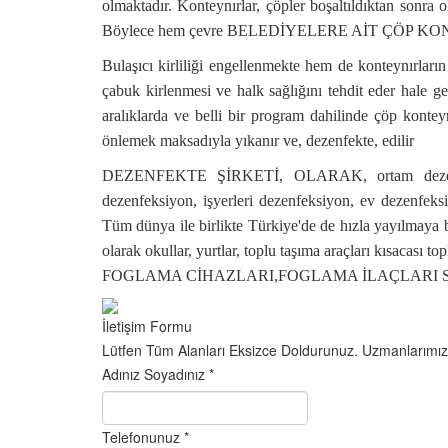
olmaktadır. Konteynırlar, çöpler boşaltıldıktan sonra 
Böylece hem çevre BELEDİYELERE AİT ÇÖP
Bulaşıcı kirliliği engellenmekte hem de konteynırların
çabuk kirlenmesi ve halk sağlığını tehdit eder hale
aralıklarda ve belli bir program dahilinde çöp konteyn
önlemek maksadıyla yıkanır ve, dezenfekte, edilir
DEZENFEKTE ŞİRKETİ, OLARAK, ortam dezenfeksiyon
dezenfeksiyon, işyerleri dezenfeksiyon, ev dezenfek
Tüm dünya ile birlikte Türkiye'de de hızla yayılmaya b
olarak okullar, yurtlar, toplu taşıma araçları kısa
FOGLAMA CİHAZLARI,FOGLAMA İLAÇLARI SA
İletişim Formu
Lütfen Tüm Alanları Eksizce Doldurunuz. Uzmanlarımız E
Adınız Soyadınız
*
Telefonunuz
*