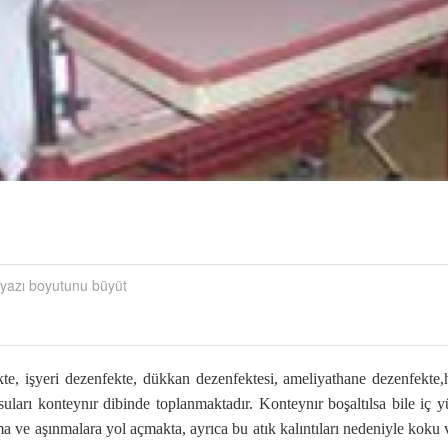
yazı boyutunu büyüt
, işyeri dezenfekte, dükkan dezenfektesi, ameliyathane dezenfekte,h
uları konteynır dibinde toplanmaktadır. Konteynır boşaltılsa bile iç 
ma ve aşınmalara yol açmakta, ayrıca bu atık kalıntıları nedeniyle koku 